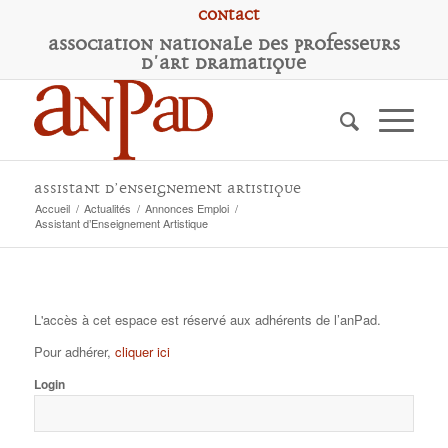
Contact
A
ssociation
N
ationale des
P
rofesseurs
d'
A
rt
D
ramatique
Assistant d’Enseignement Artistique
Accueil
/
Actualités
/
Annonces Emploi
/
Assistant d’Enseignement Artistique
L'accès à cet espace est réservé aux adhérents de l’anPad.
Pour adhérer,
cliquer ici
Login