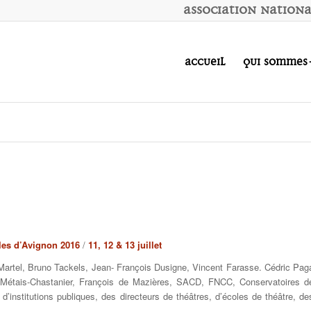
A
ssociation
N
ation
Accueil
Qui sommes
les d’Avignon 2016
/
11, 12 & 13 juillet
e Martel, Bruno Tackels, Jean- François Dusigne, Vincent Farasse. Cédric Pag
a Métais-Chastanier, François de Mazières, SACD, FNCC, Conservatoires d
d’institutions publiques, des directeurs de théâtres, d’écoles de théâtre, de