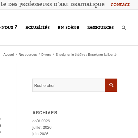
ale des
P
rofesseurs d'
A
rt
D
ramatique
Contact
-nous ?
Actualités
En scène
Ressources
Accueil
/
Ressources
/
Divers
/
Enseigner le théâtre / Enseigner la liberté
ARCHIVES
a
août 2026
e
juillet 2026
s
juin 2026