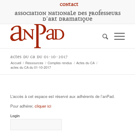
Contact
A
ssociation
N
ationale des
P
rofesseurs
d'
A
rt
D
ramatique
actes du CA du 01-10-2017
Accueil
/
Ressources
/
Comptes rendus
/
Actes du CA
/
actes du CA du 01-10-2017
L'accès à cet espace est réservé aux adhérents de l’anPad.
Pour adhérer,
cliquer ici
Login