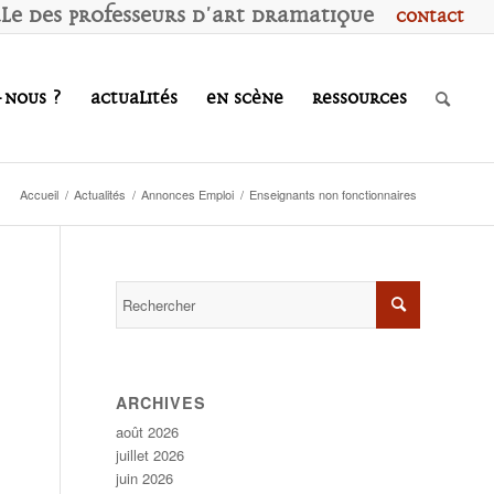
ale des
P
rofesseurs d'
A
rt
D
ramatique
Contact
-nous ?
Actualités
En scène
Ressources
Accueil
/
Actualités
/
Annonces Emploi
/
Enseignants non fonctionnaires
ARCHIVES
août 2026
juillet 2026
juin 2026