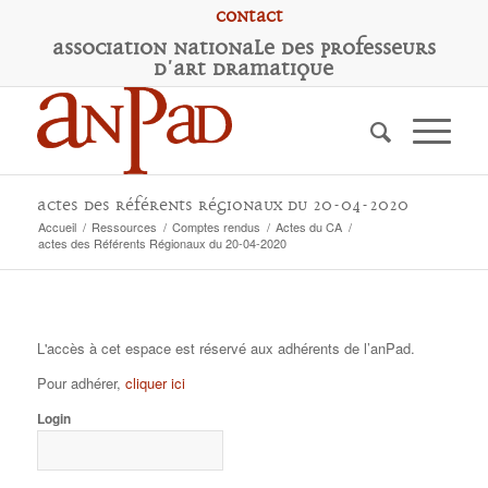
Contact
A
ssociation
N
ationale des
P
rofesseurs
d'
A
rt
D
ramatique
actes des Référents Régionaux du 20-04-2020
Accueil
/
Ressources
/
Comptes rendus
/
Actes du CA
/
actes des Référents Régionaux du 20-04-2020
L'accès à cet espace est réservé aux adhérents de l’anPad.
Pour adhérer,
cliquer ici
Login