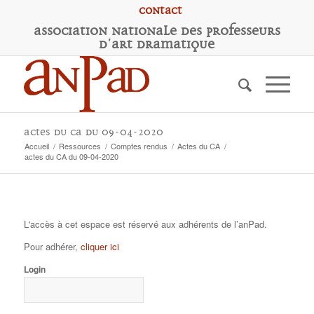
Contact
A
ssociation
N
ationale des
P
rofesseurs
d'
A
rt
D
ramatique
actes du CA du 09-04-2020
Accueil
/
Ressources
/
Comptes rendus
/
Actes du CA
/
actes du CA du 09-04-2020
L'accès à cet espace est réservé aux adhérents de l’anPad.
Pour adhérer,
cliquer ici
Login