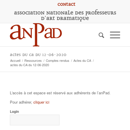
Contact
A
ssociation
N
ationale des
P
rofesseurs
d'
A
rt
D
ramatique
actes du CA du 12-06-2020
Accueil
/
Ressources
/
Comptes rendus
/
Actes du CA
/
actes du CA du 12-06-2020
L'accès à cet espace est réservé aux adhérents de l’anPad.
Pour adhérer,
cliquer ici
Login