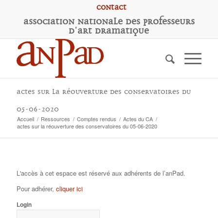
Contact
A
ssociation
N
ationale des
P
rofesseurs
d'
A
rt
D
ramatique
actes sur la réouverture des conservatoires du
05-06-2020
Accueil
/
Ressources
/
Comptes rendus
/
Actes du CA
/
actes sur la réouverture des conservatoires du 05-06-2020
L'accès à cet espace est réservé aux adhérents de l’anPad.
Pour adhérer,
cliquer ici
Login