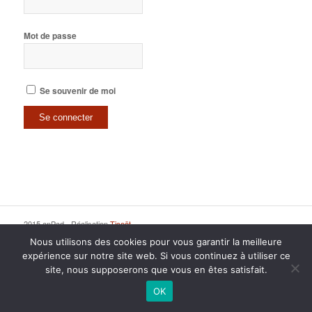
Mot de passe
Se souvenir de moi
2015 anPad - Réalisation
Ticoët
Mentions Légales
Nous écrire
Nous utilisons des cookies pour vous garantir la meilleure
expérience sur notre site web. Si vous continuez à utiliser ce
site, nous supposerons que vous en êtes satisfait.
OK