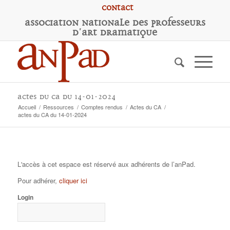
Contact
A
ssociation
N
ationale des
P
rofesseurs
d'
A
rt
D
ramatique
actes du CA du 14-01-2024
Accueil
/
Ressources
/
Comptes rendus
/
Actes du CA
/
actes du CA du 14-01-2024
L'accès à cet espace est réservé aux adhérents de l’anPad.
Pour adhérer,
cliquer ici
Login