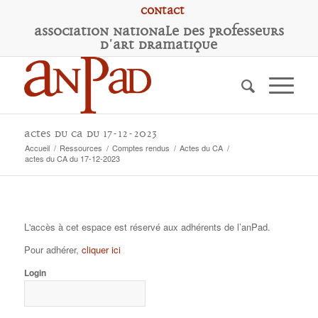
Contact
A
ssociation
N
ationale des
P
rofesseurs
d'
A
rt
D
ramatique
actes du CA du 17-12-2023
Accueil
/
Ressources
/
Comptes rendus
/
Actes du CA
/
actes du CA du 17-12-2023
L'accès à cet espace est réservé aux adhérents de l’anPad.
Pour adhérer,
cliquer ici
Login