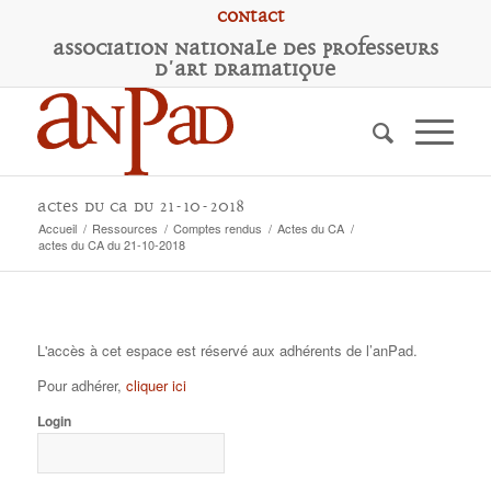
Contact
A
ssociation
N
ationale des
P
rofesseurs
d'
A
rt
D
ramatique
actes du CA du 21-10-2018
Accueil
/
Ressources
/
Comptes rendus
/
Actes du CA
/
actes du CA du 21-10-2018
L'accès à cet espace est réservé aux adhérents de l’anPad.
Pour adhérer,
cliquer ici
Login