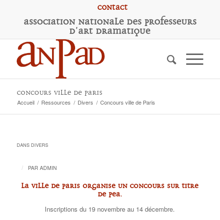
Contact
A
ssociation
N
ationale des
P
rofesseurs
d'
A
rt
D
ramatique
Concours ville de Paris
Accueil
/
Ressources
/
Divers
/
Concours ville de Paris
DANS
DIVERS
/
PAR
ADMIN
La Ville de Paris organise un concours sur titre
de PEA.
Inscriptions du 19 novembre au 14 décembre.