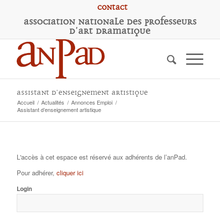
Contact
A
ssociation
N
ationale des
P
rofesseurs
d'
A
rt
D
ramatique
Assistant d’enseignement artistique
Accueil
/
Actualités
/
Annonces Emploi
/
Assistant d’enseignement artistique
L'accès à cet espace est réservé aux adhérents de l’anPad.
Pour adhérer,
cliquer ici
Login