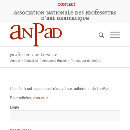
Contact
A
ssociation
N
ationale des
P
rofesseurs
d'
A
rt
D
ramatique
Professeur de théâtre
Accueil
/
Actualités
/
Annonces Emploi
/
Professeur de théâtre
L'accès à cet espace est réservé aux adhérents de l’anPad.
Pour adhérer,
cliquer ici
Login