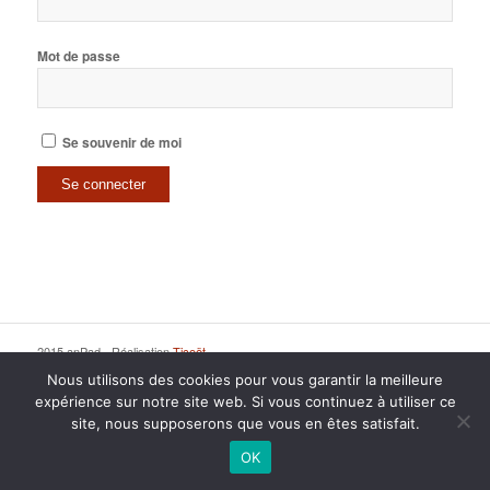
Mot de passe
Se souvenir de moi
2015 anPad - Réalisation
Ticoët
Mentions Légales
Nous écrire
Nous utilisons des cookies pour vous garantir la meilleure
expérience sur notre site web. Si vous continuez à utiliser ce
site, nous supposerons que vous en êtes satisfait.
OK