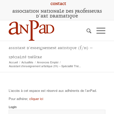
Contact
A
ssociation
N
ationale des
P
rofesseurs
d'
A
rt
D
ramatique
Assistant d’enseignement artistique (f/h) –
Spécialité Théâtre
Accueil
/
Actualités
/
Annonces Emploi
/
Assistant d’enseignement artistique (f/h) – Spécialité Thé...
L'accès à cet espace est réservé aux adhérents de l’anPad.
Pour adhérer,
cliquer ici
Login