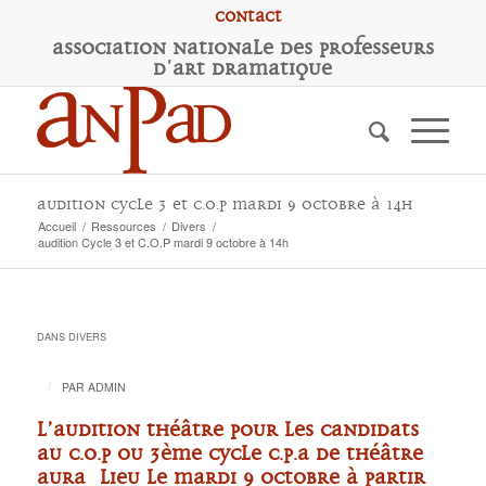
Contact
A
ssociation
N
ationale des
P
rofesseurs
d'
A
rt
D
ramatique
audition Cycle 3 et C.O.P mardi 9 octobre à 14h
Accueil
/
Ressources
/
Divers
/
audition Cycle 3 et C.O.P mardi 9 octobre à 14h
DANS
DIVERS
/
PAR
ADMIN
L’audition Théâtre pour les candidats
au C.O.P ou 3ème cycle C.P.A de Théâtre
aura lieu le mardi 9 octobre à partir