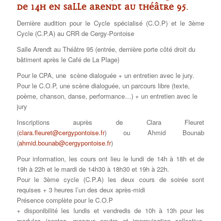
de 14h en Salle Arendt au Théâtre 95.
Dernière audition pour le Cycle spécialisé (C.O.P) et le 3ème
Cycle (C.P.A) au CRR de Cergy-Pontoise
Salle Arendt au Théâtre 95 (entrée, dernière porte côté droit du
bâtiment après le Café de La Plage)
Pour le CPA, une scène dialoguée + un entretien avec le jury.
Pour le C.O.P, une scène dialoguée, un parcours libre (texte,
poème, chanson, danse, performance…) + un entretien avec le
jury
Inscriptions auprès de Clara Fleuret
(
clara.fleuret@cergypontoise.fr
) ou Ahmid Bounab
(
ahmid.bounab@cergypontoise.fr
)
Pour information, les cours ont lieu le lundi de 14h à 18h et de
19h à 22h et le mardi de 14h30 à 18h30 et 19h à 22h.
Pour le 3ème cycle (C.P.A) les deux cours de soirée sont
requises + 3 heures l’un des deux après-midi
Présence complète pour le C.O.P
+ disponibilité les lundis et vendredis de 10h à 13h pour les
modules (contes, masque neutre et improvisation collective,