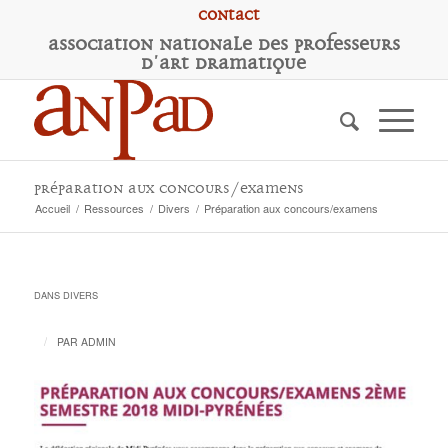
Contact
A
ssociation
N
ationale des
P
rofesseurs
d'
A
rt
D
ramatique
Préparation aux concours/examens
Accueil
/
Ressources
/
Divers
/
Préparation aux concours/examens
DANS
DIVERS
/
PAR
ADMIN