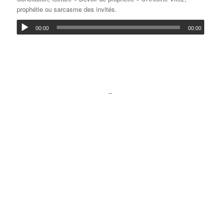
prophétie ou sarcasme des invités.
00:00
00:00
–