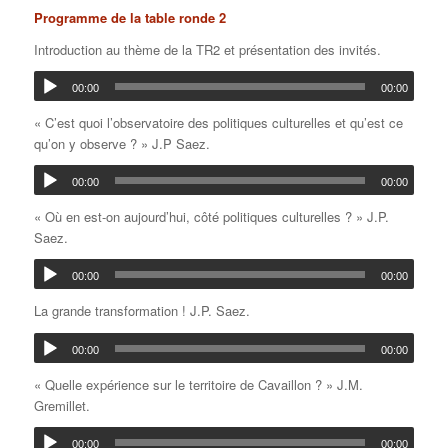
Programme de la table ronde 2
Introduction au thème de la TR2 et présentation des invités.
00:00
00:00
« C’est quoi l’observatoire des politiques culturelles et qu’est ce
qu’on y observe ? » J.P Saez.
00:00
00:00
« Où en est-on aujourd’hui, côté politiques culturelles ? » J.P.
Saez.
00:00
00:00
La grande transformation ! J.P. Saez.
00:00
00:00
« Quelle expérience sur le territoire de Cavaillon ? » J.M.
Gremillet.
00:00
00:00