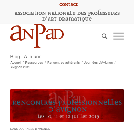
Contact
A
ssociation
N
ationale des
P
rofesseurs
d'
A
rt
D
ramatique
Blog - A la une
Accueil
/
Ressources
/
Rencontres adhérents
/
Journées d'Avignon
/
Avignon 2019
DANS
JOURNÉES D'AVIGNON