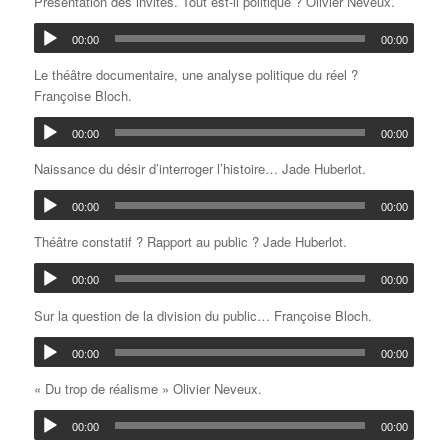
Présentation des invités. Tout est-il politique ? Olivier Neveux.
00:00
00:00
Le théâtre documentaire, une analyse politique du réel ?
Françoise Bloch.
00:00
00:00
Naissance du désir d’interroger l’histoire… Jade Huberlot.
00:00
00:00
Théâtre constatif ? Rapport au public ? Jade Huberlot.
00:00
00:00
Sur la question de la division du public… Françoise Bloch.
00:00
00:00
« Du trop de réalisme » Olivier Neveux.
00:00
00:00