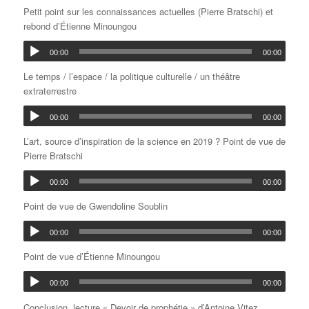
Petit point sur les connaissances actuelles (Pierre Bratschi) et
rebond d’Étienne Minoungou
00:00
00:00
Le temps / l’espace / la politique culturelle / un théâtre
extraterrestre
00:00
00:00
L’art, source d’inspiration de la science en 2019 ? Point de vue de
Pierre Bratschi
00:00
00:00
Point de vue de Gwendoline Soublin
00:00
00:00
Point de vue d’Étienne Minoungou
00:00
00:00
Conclusion, lecture « Devoir de prophétie » d’Antoine Vitez,