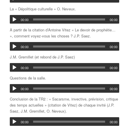
La « Dépolitique culturelle » O. Neveux.
00:00
00:00
À partir de la citation d’Antoine Vitez « Le devoir de prophétie…
», comment voyez-vous les choses ? J.P. Saez.
00:00
00:00
J.M. Gremillet (et rebond de J.P. Saez)
00:00
00:00
Questions de la salle.
00:00
00:00
Conclusion de la TR2 : « Sacarsme, invective, prévision, critique
des temps actuelles » (citation de Vitez) de chaque invité (J.P.
Saez, J.M. Gremillet, O. Neveux).
00:00
00:00