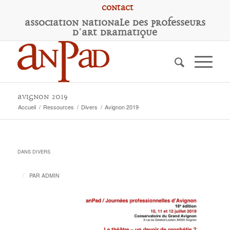
Contact
A
ssociation
N
ationale des
P
rofesseurs
d'
A
rt
D
ramatique
Avignon 2019
Accueil
/
Ressources
/
Divers
/
Avignon 2019
DANS
DIVERS
/
PAR
ADMIN