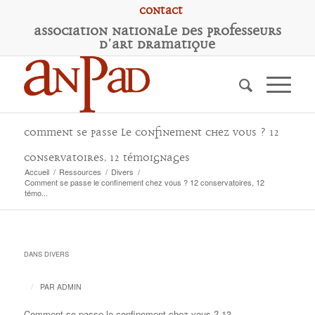
Contact
A
ssociation
N
ationale des
P
rofesseurs
d'
A
rt
D
ramatique
Comment se passe le confinement chez vous ? 12
conservatoires, 12 témoignages
Accueil
/
Ressources
/
Divers
/
Comment se passe le confinement chez vous ? 12 conservatoires, 12
témo...
DANS
DIVERS
/
PAR
ADMIN
Comment se passe le confinement chez vous ? 13