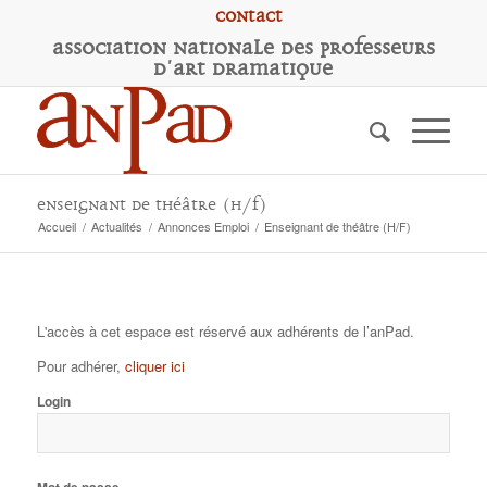
Contact
A
ssociation
N
ationale des
P
rofesseurs
d'
A
rt
D
ramatique
Enseignant de théâtre (H/F)
Accueil
/
Actualités
/
Annonces Emploi
/
Enseignant de théâtre (H/F)
L'accès à cet espace est réservé aux adhérents de l’anPad.
Pour adhérer,
cliquer ici
Login