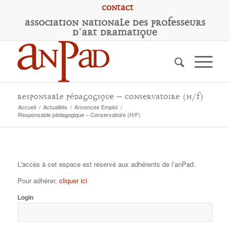
Contact
A
ssociation
N
ationale des
P
rofesseurs
d'
A
rt
D
ramatique
Responsable pédagogique – Conservatoire (H/F)
Accueil
/
Actualités
/
Annonces Emploi
/
Responsable pédagogique – Conservatoire (H/F)
L'accès à cet espace est réservé aux adhérents de l’anPad.
Pour adhérer,
cliquer ici
Login