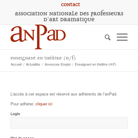
Contact
A
ssociation
N
ationale des
P
rofesseurs
d'
A
rt
D
ramatique
Enseignant en théâtre (H/F)
Accueil
/
Actualités
/
Annonces Emploi
/
Enseignant en théâtre (H/F)
L'accès à cet espace est réservé aux adhérents de l’anPad.
Pour adhérer,
cliquer ici
Login