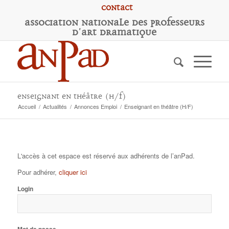
Contact
A
ssociation
N
ationale des
P
rofesseurs
d'
A
rt
D
ramatique
Enseignant en théâtre (H/F)
Accueil
/
Actualités
/
Annonces Emploi
/
Enseignant en théâtre (H/F)
L'accès à cet espace est réservé aux adhérents de l’anPad.
Pour adhérer,
cliquer ici
Login