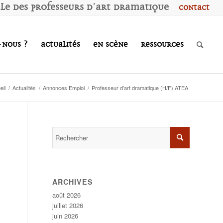
ale des
P
rofesseurs d'
A
rt
D
ramatique
Contact
-nous ?
Actualités
En scène
Ressources
eil
/
Actualités
/
Annonces Emploi
/
Professeur d’art dramatique (H/F) ATEA
ARCHIVES
août 2026
juillet 2026
juin 2026