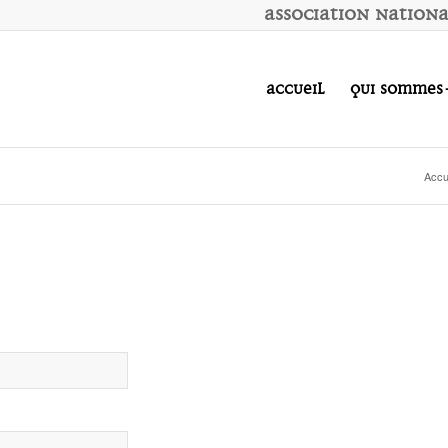
A
ssociation
N
ation
Accueil
Qui sommes
Accu