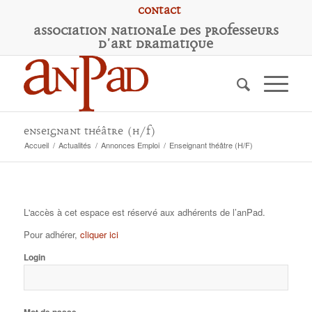
Contact
A
ssociation
N
ationale des
P
rofesseurs
d'
A
rt
D
ramatique
Enseignant théâtre (H/F)
Accueil
/
Actualités
/
Annonces Emploi
/
Enseignant théâtre (H/F)
L'accès à cet espace est réservé aux adhérents de l’anPad.
Pour adhérer,
cliquer ici
Login