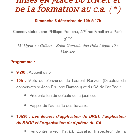
mises en place du D.N.E.T et
de la formation au C.A.
(*)
Dimanche 8 décembre de 10h à 17h
ter
Conservatoire Jean-Philippe Rameau, 3
rue Mabillon à Paris
ème
6
M° Ligne 4 : Odéon – Saint Germain des Près / ligne 10 :
Mabillon
Programme :
9h30 :
Accueil-café
10h :
Mots de bienvenue de Laurent Ronzon (Directeur du
conservatoire Jean-Philippe Rameau) et du CA de l’anPad :
Présentation du déroulé de la journée.
Rappel de l’actualité des travaux.
10h30 :
Les décrets d’application du DNET, l’application
du SNOP et l’organisation du diplôme du CA
Rencontre avec Patrick Zuzalla, Inspecteur de la