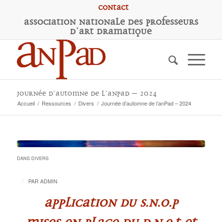
Contact
A
ssociation
N
ationale des
P
rofesseurs
d'
A
rt
D
ramatique
Journée d’automne de l’anPad – 2024
Accueil
/
Ressources
/
Divers
/
Journée d’automne de l’anPad – 2024
DANS
DIVERS
/
PAR
ADMIN
Application du S.N.O.P