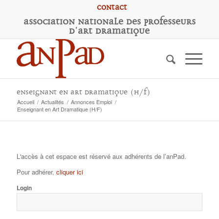
Contact
A
ssociation
N
ationale des
P
rofesseurs
d'
A
rt
D
ramatique
Enseignant en Art Dramatique (H/F)
Accueil
/
Actualités
/
Annonces Emploi
/
Enseignant en Art Dramatique (H/F)
L'accès à cet espace est réservé aux adhérents de l’anPad.
Pour adhérer,
cliquer ici
Login