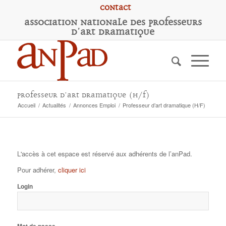
Contact
A
ssociation
N
ationale des
P
rofesseurs
d'
A
rt
D
ramatique
Professeur d’art dramatique (H/F)
Accueil
/
Actualités
/
Annonces Emploi
/
Professeur d’art dramatique (H/F)
L'accès à cet espace est réservé aux adhérents de l’anPad.
Pour adhérer,
cliquer ici
Login