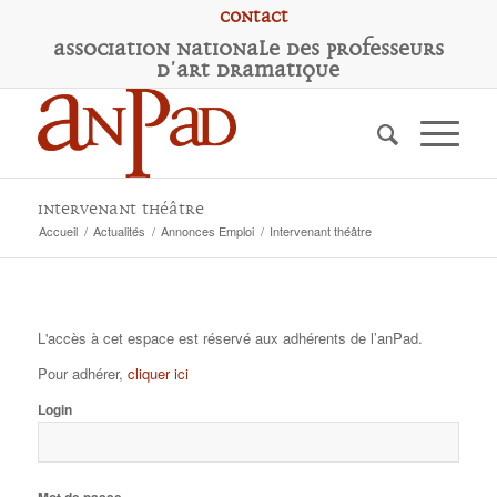
Contact
A
ssociation
N
ationale des
P
rofesseurs
d'
A
rt
D
ramatique
Intervenant théâtre
Accueil
/
Actualités
/
Annonces Emploi
/
Intervenant théâtre
L'accès à cet espace est réservé aux adhérents de l’anPad.
Pour adhérer,
cliquer ici
Login