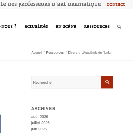
ale des
P
rofesseurs d'
A
rt
D
ramatique
Contact
-nous ?
Actualités
En scène
Ressources
Accueil
/
Ressources
/
Divers
/
L’Académie de l’Union
ARCHIVES
août 2026
juillet 2026
juin 2026