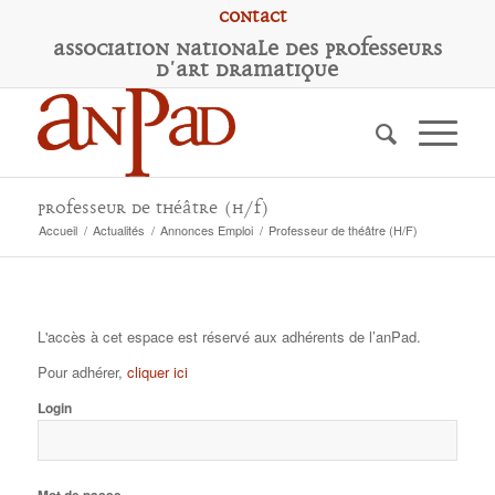
Contact
A
ssociation
N
ationale des
P
rofesseurs
d'
A
rt
D
ramatique
Professeur de théâtre (H/F)
Accueil
/
Actualités
/
Annonces Emploi
/
Professeur de théâtre (H/F)
L'accès à cet espace est réservé aux adhérents de l’anPad.
Pour adhérer,
cliquer ici
Login