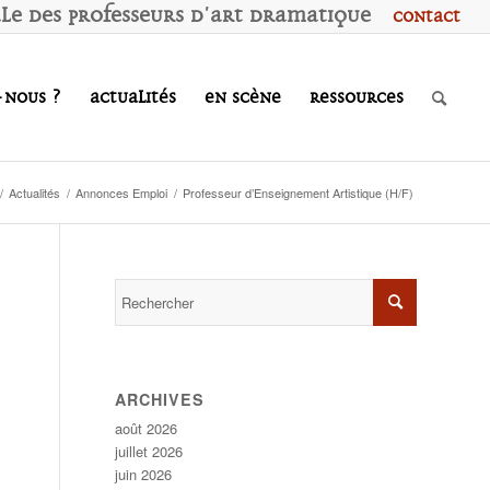
ale des
P
rofesseurs d'
A
rt
D
ramatique
Contact
-nous ?
Actualités
En scène
Ressources
/
Actualités
/
Annonces Emploi
/
Professeur d’Enseignement Artistique (H/F)
ARCHIVES
août 2026
juillet 2026
juin 2026