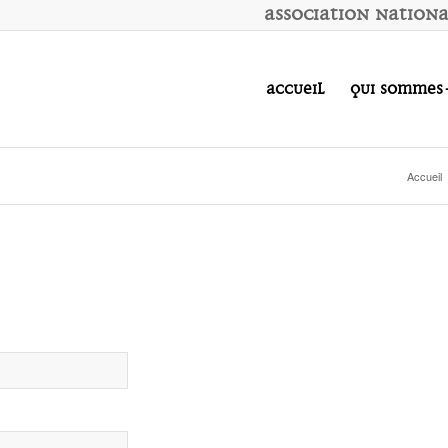
A
ssociation
N
ation
Accueil
Qui sommes
Accueil